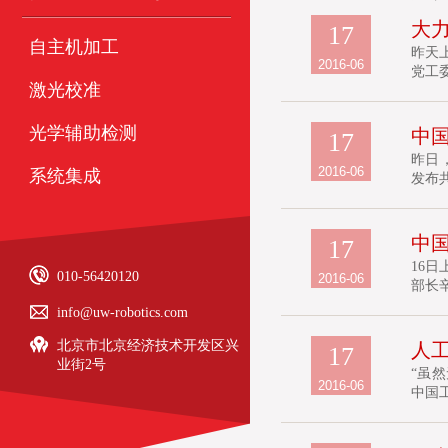
大
17
自主机加工
昨天
2016-06
党工
激光校准
光学辅助检测
中国
17
昨日
2016-06
系统集成
发布共
中国
17
16
010-56420120
2016-06
部长辛
info@uw-robotics.com
北京市北京经济技术开发区兴
人工
17
业街2号
“虽
2016-06
中国