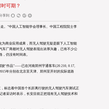
何时可期？
分享到:
走。”中国人工智能学会理事长、中国工程院院士李
转化为商业应用成果，而无人驾驶无疑是眼下人工智能
汽车厂商都对无人驾驶表现出浓厚兴趣，已有不少公
路，仍没有时间表。
——已在河南郑州宇通客车(20.210, 0.17,
和2015年分别在北京至天津、郑州至开封的实际道路
，标志着中国首个长距离行驶的无人驾驶汽车测试正
接受中新社记者采访时表示，长安目前正把现有无人驾驶技术和