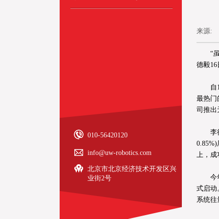
自主机加工
来源:
激光校准
“虽然
光学辅助检测
德毅1
系统集成
自19
最热门
司推出
李德毅
010-56420120
0.8
info@uw-robotics.com
上，成
北京市北京经济技术开发区兴
今年4
业街2号
式启动
系统往