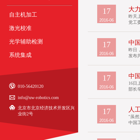
大
17
自主机加工
昨天
2016-06
党工
激光校准
光学辅助检测
中国
17
昨日
2016-06
系统集成
发布共
中国
17
16
010-56420120
2016-06
部长辛
info@uw-robotics.com
北京市北京经济技术开发区兴
人工
17
业街2号
“虽
2016-06
中国